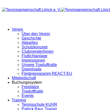
Verein
Über den Verein
Geschichte
Aktuelles
Schutzkonzept
Clubmeister/innen
Flutlichtanlage
Impressionen
Unsere Traglufthalle
Downloads
Förderprogramm REACT-EU
Mitgliedschaft
Buchungssystem
Freiplätze
Traglufthalle
Events
Training
Tennisschule KUHR
Patrick Baur, Trainer