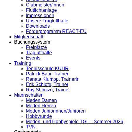
Clubmeister/innen
Flutlichtanlage
Impressionen
Unsere Traglufthalle
Downloads
Förderprogramm REACT-EU
Mitgliedschaft
Buchungssystem
Freiplätze
Traglufthalle
Events
Training
Tennisschule KUHR
Patrick Baur, Trainer
Renata Klumpp, Trainerin
Erik Schlote, Trainer
Ray Shimizu, Trainer
Mannschaften
Meden Damen
Meden Herren
Meden Juniorinnen/Junioren
Hobbyrunde
Meden- und Hobbyspiele TGL – Sommer 2026
TVN