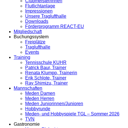
Clubmeister/innen
Flutlichtanlage
Impressionen
Unsere Traglufthalle
Downloads
Förderprogramm REACT-EU
Mitgliedschaft
Buchungssystem
Freiplätze
Traglufthalle
Events
Training
Tennisschule KUHR
Patrick Baur, Trainer
Renata Klumpp, Trainerin
Erik Schlote, Trainer
Ray Shimizu, Trainer
Mannschaften
Meden Damen
Meden Herren
Meden Juniorinnen/Junioren
Hobbyrunde
Meden- und Hobbyspiele TGL – Sommer 2026
TVN
Gastronomie