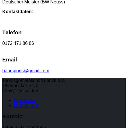
Deutscher Meister (BW Neuss)
Kontaktdaten:
Telefon
0172 471 86 86
Email
baursports@gmail.com
Tennisgemeinschaft Lörick e.V.
Oberlöricker Str. 3
40547 Düsseldorf
Impressum
Datenschutz
Kontakt
Telefon: 0211/592566