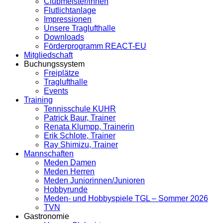
Clubmeister/innen
Flutlichtanlage
Impressionen
Unsere Traglufthalle
Downloads
Förderprogramm REACT-EU
Mitgliedschaft
Buchungssystem
Freiplätze
Traglufthalle
Events
Training
Tennisschule KUHR
Patrick Baur, Trainer
Renata Klumpp, Trainerin
Erik Schlote, Trainer
Ray Shimizu, Trainer
Mannschaften
Meden Damen
Meden Herren
Meden Juniorinnen/Junioren
Hobbyrunde
Meden- und Hobbyspiele TGL – Sommer 2026
TVN
Gastronomie