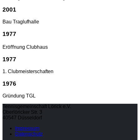
2001
Bau Traglufhalle
1977
Eröﬀnung Clubhaus
1977
1. Clubmeisterschaften
1976
Gründung TGL
Tennisgemeinschaft Lörick e.V.
Oberlöricker Str. 3
40547 Düsseldorf
Impressum
Datenschutz