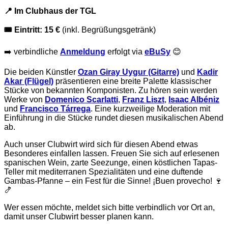
📍 Im Clubhaus der TGL
🎟 Eintritt: 15 €
(inkl. Begrüßungsgetränk)
➡️ verbindliche
Anmeldung
erfolgt via
eBuSy
😊
Die beiden Künstler
Ozan Giray Uygur (Gitarre)
und
Kadir
Akar (Flügel)
präsentieren eine breite Palette klassischer
Stücke von bekannten Komponisten. Zu hören sein werden
Werke von
Domenico Scarlatti
,
Franz Liszt
,
Isaac Albéniz
und
Francisco Tárrega
. Eine kurzweilige Moderation mit
Einführung in die Stücke rundet diesen musikalischen Abend
ab.
Auch unser Clubwirt wird sich für diesen Abend etwas
Besonderes einfallen lassen. Freuen Sie sich auf erlesenen
spanischen Wein, zarte Seezunge, einen köstlichen Tapas-
Teller mit mediterranen Spezialitäten und eine duftende
Gambas-Pfanne – ein Fest für die Sinne! ¡Buen provecho! 🍷
🍤
Wer essen möchte, meldet sich bitte verbindlich vor Ort an,
damit unser Clubwirt besser planen kann.