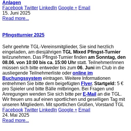
Anlagen
Facebook
Twitter
LinkedIn
Google +
Email
15. Juni 2025
Read more...
Pfingstturnier 2025
Sehr geehrte TGL-Vereinsmitglieder, Sie sind herzlich
eingeladen, am diesjährigen
TGL Mixed Pfingst-Turnier
teilzunehmen. Das Pfingst-Turnier finden
am Sonntag, den
08.06. von 10:00 bis ca. 15:00 Uhr
statt. Teilnehmer/innen
müssen sich bitte entweder bis zum
06. Juni
im Club in die
ausliegende Teilnehmerliste oder
online im
Buchungssystem
eintragen. Weitere Informationen
entnehmen Sie bitte dem beigefügten
Flyer
.
Startgeld:
5 €
pro Spieler und bitte Bälle mitbringen. Bei Fragen und
Anregungen wenden Sie sich bitte per
E-Mail
an die TGL.
Wir freuen uns auf einen sportlichen und geselligen Tag mit
unseren Mitgliedern. Mit sportlichen Grüßen, Vorstand TGL
Facebook
Twitter
LinkedIn
Google +
Email
24. Mai 2025
Read more...