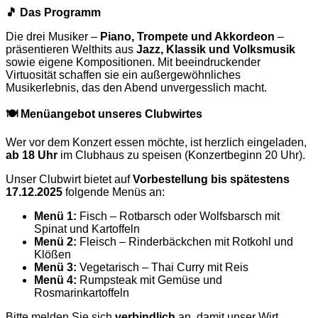
🎵 Das Programm
Die drei Musiker –
Piano, Trompete und Akkordeon
–
präsentieren Welthits aus
Jazz, Klassik und Volksmusik
sowie eigene Kompositionen. Mit beeindruckender
Virtuosität schaffen sie ein außergewöhnliches
Musikerlebnis, das den Abend unvergesslich macht.
🍽 Menüangebot unseres Clubwirtes
Wer vor dem Konzert essen möchte, ist herzlich eingeladen,
ab 18 Uhr
im Clubhaus zu speisen (Konzertbeginn 20 Uhr).
Unser Clubwirt bietet auf
Vorbestellung bis spätestens
17.12.2025
folgende Menüs an:
Menü 1:
Fisch – Rotbarsch oder Wolfsbarsch mit
Spinat und Kartoffeln
Menü 2:
Fleisch – Rinderbäckchen mit Rotkohl und
Klößen
Menü 3:
Vegetarisch – Thai Curry mit Reis
Menü 4:
Rumpsteak mit Gemüse und
Rosmarinkartoffeln
Bitte melden Sie sich
verbindlich
an, damit unser Wirt