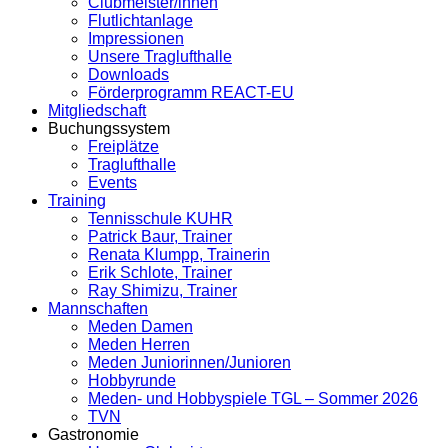
Clubmeister/innen
Flutlichtanlage
Impressionen
Unsere Traglufthalle
Downloads
Förderprogramm REACT-EU
Mitgliedschaft
Buchungssystem
Freiplätze
Traglufthalle
Events
Training
Tennisschule KUHR
Patrick Baur, Trainer
Renata Klumpp, Trainerin
Erik Schlote, Trainer
Ray Shimizu, Trainer
Mannschaften
Meden Damen
Meden Herren
Meden Juniorinnen/Junioren
Hobbyrunde
Meden- und Hobbyspiele TGL – Sommer 2026
TVN
Gastronomie