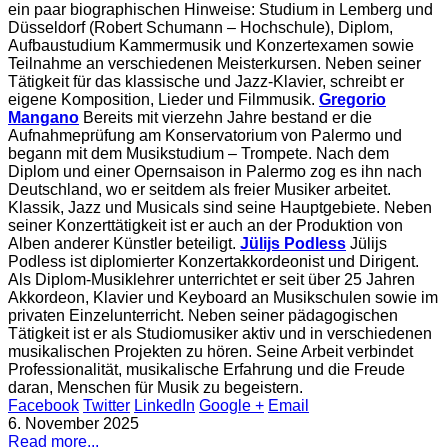
ein paar biographischen Hinweise: Studium in Lemberg und
Düsseldorf (Robert Schumann – Hochschule), Diplom,
Aufbaustudium Kammermusik und Konzertexamen sowie
Teilnahme an verschiedenen Meisterkursen. Neben seiner
Tätigkeit für das klassische und Jazz-Klavier, schreibt er
eigene Komposition, Lieder und Filmmusik.
Gregorio
Mangano
Bereits mit vierzehn Jahre bestand er die
Aufnahmeprüfung am Konservatorium von Palermo und
begann mit dem Musikstudium – Trompete. Nach dem
Diplom und einer Opernsaison in Palermo zog es ihn nach
Deutschland, wo er seitdem als freier Musiker arbeitet.
Klassik, Jazz und Musicals sind seine Hauptgebiete. Neben
seiner Konzerttätigkeit ist er auch an der Produktion von
Alben anderer Künstler beteiligt.
Jülijs Podless
Jülijs
Podless ist diplomierter Konzertakkordeonist und Dirigent.
Als Diplom-Musiklehrer unterrichtet er seit über 25 Jahren
Akkordeon, Klavier und Keyboard an Musikschulen sowie im
privaten Einzelunterricht. Neben seiner pädagogischen
Tätigkeit ist er als Studiomusiker aktiv und in verschiedenen
musikalischen Projekten zu hören. Seine Arbeit verbindet
Professionalität, musikalische Erfahrung und die Freude
daran, Menschen für Musik zu begeistern.
Facebook
Twitter
LinkedIn
Google +
Email
6. November 2025
Read more...