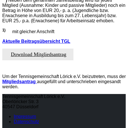
**)
Neben dem genannten Jahresbeitrag wird für jedes
Mitglied (Ausnahme: Kinder und passive Mitglieder) noch ein
Betrag in Höhe von EUR 20,- p. a. (Jugendliche bzw.
Erwachsene in Ausbildung bis zum 27. Lebensjahr) bzw.
EUR 25,- p.a. (Erwachsene) für Arbeitseinsatz erhoben.
1)
mit gleicher Anschrift
Aktuelle Beitragsübersicht TGL
Download Mitgliedsantrag
Um der Tennisgemeinschaft Lörick e.V. beizutreten, muss der
Mitgliedsantrag
ausgefüllt und unterschrieben eingesandt
werden.
Tennisgemeinschaft Lörick e.V.
Oberlöricker Str. 3
40547 Düsseldorf
Impressum
Datenschutz