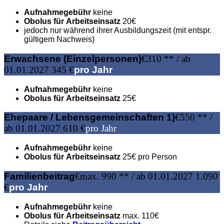
Aufnahmegebühr
keine
Obolus für Arbeitseinsatz
20€
jedoch nur während ihrer Ausbildungszeit (mit entspr.
gültigem Nachweis)
Erwachsene (Einzelpersonen)
€
310 ** / ab
01.01.2027 345 €
pro Jahr
Aufnahmegebühr
keine
Obolus für Arbeitseinsatz
25€
Ehepaare / Lebensgemeinschaften 1)
€
550 ** /
ab 01.01.2027 610 €
pro Jahr
Aufnahmegebühr
keine
Obolus für Arbeitseinsatz
25€ pro Person
Familienbeitrag
€
max. 990 ** / ab 01.01.2027 1.090
€
pro Jahr
Aufnahmegebühr
keine
Obolus für Arbeitseinsatz
max. 110€