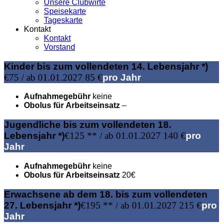
Unsere Clubwirte
Speisekarte
Tageskarte
Kontakt
Kontakt
Vorstand
Kinder bis zum vollendeten 14. Lebensjahr *)
€
75 / ab 01.01.2027 85 €
pro Jahr
Aufnahmegebühr
keine
Obolus für Arbeitseinsatz
–
Jugendliche bis zum vollendeten 18.
Lebensjahr *)
€
125 ** / ab 01.01.2027 140 €
pro
Jahr
Aufnahmegebühr
keine
Obolus für Arbeitseinsatz
20€
Erwachsene ab dem 18. bis zum vollendeten
27. Lebensjahr *)
€
195 ** / ab 01.01.2027 215 €
pro
Jahr