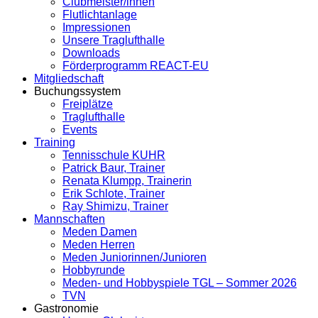
Clubmeister/innen
Flutlichtanlage
Impressionen
Unsere Traglufthalle
Downloads
Förderprogramm REACT-EU
Mitgliedschaft
Buchungssystem
Freiplätze
Traglufthalle
Events
Training
Tennisschule KUHR
Patrick Baur, Trainer
Renata Klumpp, Trainerin
Erik Schlote, Trainer
Ray Shimizu, Trainer
Mannschaften
Meden Damen
Meden Herren
Meden Juniorinnen/Junioren
Hobbyrunde
Meden- und Hobbyspiele TGL – Sommer 2026
TVN
Gastronomie