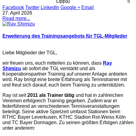
Lippa)
5
Facebook
Twitter
LinkedIn
Google +
Email
27. April 2026
Read more...
Erweiterung des Trainingsangebots für TGL-Mitglieder
Liebe Mitglieder der TGL,
wir freuen uns, euch mitteilen zu können, dass
Ray
Shimizu
ab sofort die TGL verstärkt und als
Kooperationspartner Training auf unserer Anlage anbieten
wird. Ray bringt eine breite Erfahrung als Tennistrainer mit
und freut sich darauf, euch beim Training zu unterstützen.
Ray ist seit
2011 als Trainer tätig
und hat in zahlreichen
Vereinen erfolgreich Training gegeben. Zudem war er
federführend an verschiedenen Tennisveranstaltungen
beteiligt. Seine aktive Spielzeit umfasst Stationen beim
RTHC Bayer Leverkusen, KTHC Stadion Rot-Weiss Köln
und TC Bayer Dormagen. Zu seinen größten Erfolgen zählen
unter anderem: