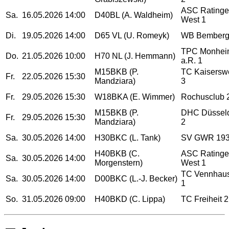
ASC Ratinge
Sa.
16.05.2026
14:00
D40BL (A. Waldheim)
West 1
Di.
19.05.2026
14:00
D65 VL (U. Romeyk)
WB Bemberg
TPC Monhei
Do.
21.05.2026
10:00
H70 NL (J. Hemmann)
a.R. 1
M15BKB (P.
TC Kaisersw
Fr.
22.05.2026
15:30
Mandziara)
3
Fr.
29.05.2026
15:30
W18BKA (E. Wimmer)
Rochusclub 
M15BKB (P.
DHC Düsseld
Fr.
29.05.2026
15:30
Mandziara)
2
Sa.
30.05.2026
14:00
H30BKC (L. Tank)
SV GWR 193
H40BKB (C.
ASC Ratinge
Sa.
30.05.2026
14:00
Morgenstern)
West 1
TC Vennhau
Sa.
30.05.2026
14:00
D00BKC (L.-J. Becker)
1
So.
31.05.2026
09:00
H40BKD (C. Lippa)
TC Freiheit 2