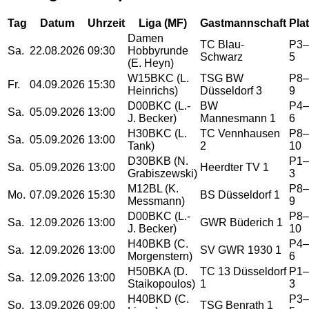
Tag
Datum
Uhrzeit
Liga (MF)
Gastmannschaft
Pla
Damen
TC Blau-
P3–
Sa.
22.08.2026
09:30
Hobbyrunde
Schwarz
5
(E. Heyn)
W15BKC (L.
TSG BW
P8–
Fr.
04.09.2026
15:30
Heinrichs)
Düsseldorf 3
9
D00BKC (L.-
BW
P4–
Sa.
05.09.2026
13:00
J. Becker)
Mannesmann 1
6
H30BKC (L.
TC Vennhausen
P8–
Sa.
05.09.2026
13:00
Tank)
2
10
D30BKB (N.
P1–
Sa.
05.09.2026
13:00
Heerdter TV 1
Grabiszewski)
3
M12BL (K.
P8–
Mo.
07.09.2026
15:30
BS Düsseldorf 1
Messmann)
9
D00BKC (L.-
P8–
Sa.
12.09.2026
13:00
GWR Büderich 1
J. Becker)
10
H40BKB (C.
P4–
Sa.
12.09.2026
13:00
SV GWR 1930 1
Morgenstern)
6
H50BKA (D.
TC 13 Düsseldorf
P1–
Sa.
12.09.2026
13:00
Staikopoulos)
1
3
H40BKD (C.
P3–
So.
13.09.2026
09:00
TSG Benrath 1