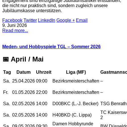
Engagement sind einzigartige Jubiläumsartikel entstanden,
die nicht nur praktisch sind, sondern zugleich unsere
Jubiläumskasse unterstützen.
Facebook
Twitter
LinkedIn
Google +
Email
9. Juni 2026
Read more...
Meden- und Hobbyspiele TGL – Sommer 2026
📅 April / Mai
Tag
Datum
Uhrzeit
Liga (MF)
Gastmannsc
Sa.
25.04.2026
09:00
Bezirksmeisterschaften
–
Fr.
01.05.2026
22:00
Bezirksmeisterschaften
–
Sa.
02.05.2026
14:00
D00BKC (L.-J. Becker)
TSG Benrath
TC Kaisersw
Sa.
02.05.2026
14:00
H40BKD (C. Lippa)
2
Damen Hobbyrunde
Sa.
09.05.2026
09:30
BW Düsseldo