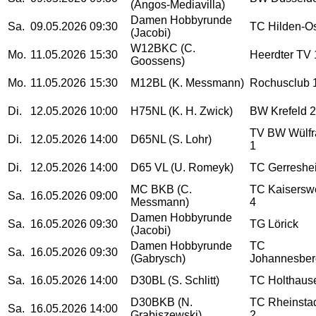
(Angos-Mediavilla)
Damen Hobbyrunde
Sa.
09.05.2026
09:30
TC Hilden-O
(Jacobi)
W12BKC (C.
Mo.
11.05.2026
15:30
Heerdter TV 
Goossens)
Mo.
11.05.2026
15:30
M12BL (K. Messmann)
Rochusclub 
Di.
12.05.2026
10:00
H75NL (K. H. Zwick)
BW Krefeld 2
TV BW Wülfr
Di.
12.05.2026
14:00
D65NL (S. Lohr)
1
Di.
12.05.2026
14:00
D65 VL (U. Romeyk)
TC Gerreshe
MC BKB (C.
TC Kaisersw
Sa.
16.05.2026
09:00
Messmann)
4
Damen Hobbyrunde
Sa.
16.05.2026
09:30
TG Lörick
(Jacobi)
Damen Hobbyrunde
TC
Sa.
16.05.2026
09:30
(Gabrysch)
Johannesber
Sa.
16.05.2026
14:00
D30BL (S. Schlitt)
TC Holthaus
D30BKB (N.
TC Rheinsta
Sa.
16.05.2026
14:00
Grabiszewski)
2