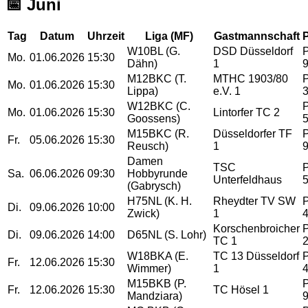
📅 Juni
Tag
Datum
Uhrzeit
Liga (MF)
Gastmannschaft
P
W10BL (G.
DSD Düsseldorf
Mo.
01.06.2026
15:30
Dähn)
1
M12BKC (T.
MTHC 1903/80
Mo.
01.06.2026
15:30
Lippa)
e.V. 1
W12BKC (C.
Mo.
01.06.2026
15:30
Lintorfer TC 2
Goossens)
M15BKC (R.
Düsseldorfer TF
Fr.
05.06.2026
15:30
Reusch)
1
Damen
TSC
Sa.
06.06.2026
09:30
Hobbyrunde
Unterfeldhaus
(Gabrysch)
H75NL (K. H.
Rheydter TV SW
Di.
09.06.2026
10:00
Zwick)
1
Korschenbroicher
Di.
09.06.2026
14:00
D65NL (S. Lohr)
TC 1
W18BKA (E.
TC 13 Düsseldorf
Fr.
12.06.2026
15:30
Wimmer)
1
M15BKB (P.
Fr.
12.06.2026
15:30
TC Hösel 1
Mandziara)