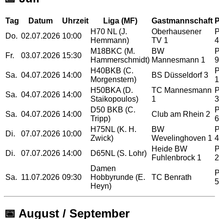
Tag
Datum
Uhrzeit
Liga (MF)
Gastmannschaft
P
H70 NL (J.
Oberhausener
Do.
02.07.2026
10:00
Hemmann)
TV 1
4
M18BKC (M.
BW
Fr.
03.07.2026
15:30
Hammerschmidt)
Mannesmann 1
9
H40BKB (C.
Sa.
04.07.2026
14:00
BS Düsseldorf 3
Morgenstern)
1
H50BKA (D.
TC Mannesmann
Sa.
04.07.2026
14:00
Staikopoulos)
1
3
D50 BKB (C.
Sa.
04.07.2026
14:00
Club am Rhein 2
Tripp)
6
H75NL (K. H.
BW
Di.
07.07.2026
10:00
Zwick)
Wevelinghoven 1
4
Heide BW
Di.
07.07.2026
14:00
D65NL (S. Lohr)
Fuhlenbrock 1
2
Damen
Sa.
11.07.2026
09:30
Hobbyrunde (E.
TC Benrath
5
Heyn)
📅 August / September