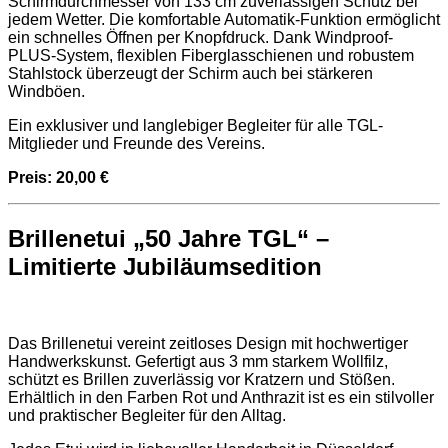
Schirmdurchmesser von 133 cm zuverlässigen Schutz bei
jedem Wetter. Die komfortable Automatik-Funktion ermöglicht
ein schnelles Öffnen per Knopfdruck. Dank Windproof-
PLUS-System, flexiblen Fiberglasschienen und robustem
Stahlstock überzeugt der Schirm auch bei stärkeren
Windböen.
Ein exklusiver und langlebiger Begleiter für alle TGL-
Mitglieder und Freunde des Vereins.
Preis: 20,00 €
Brillenetui „50 Jahre TGL“ –
Limitierte Jubiläumsedition
Das Brillenetui vereint zeitloses Design mit hochwertiger
Handwerkskunst. Gefertigt aus 3 mm starkem Wollfilz,
schützt es Brillen zuverlässig vor Kratzern und Stößen.
Erhältlich in den Farben Rot und Anthrazit ist es ein stilvoller
und praktischer Begleiter für den Alltag.