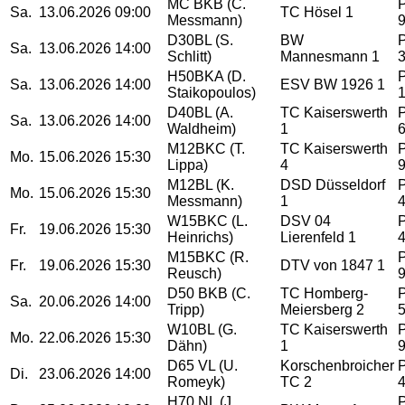
MC BKB (C.
Sa.
13.06.2026
09:00
TC Hösel 1
Messmann)
D30BL (S.
BW
Sa.
13.06.2026
14:00
Schlitt)
Mannesmann 1
H50BKA (D.
Sa.
13.06.2026
14:00
ESV BW 1926 1
Staikopoulos)
D40BL (A.
TC Kaiserswerth
Sa.
13.06.2026
14:00
Waldheim)
1
M12BKC (T.
TC Kaiserswerth
Mo.
15.06.2026
15:30
Lippa)
4
M12BL (K.
DSD Düsseldorf
Mo.
15.06.2026
15:30
Messmann)
1
W15BKC (L.
DSV 04
Fr.
19.06.2026
15:30
Heinrichs)
Lierenfeld 1
M15BKC (R.
Fr.
19.06.2026
15:30
DTV von 1847 1
Reusch)
D50 BKB (C.
TC Homberg-
Sa.
20.06.2026
14:00
Tripp)
Meiersberg 2
W10BL (G.
TC Kaiserswerth
Mo.
22.06.2026
15:30
Dähn)
1
D65 VL (U.
Korschenbroicher
Di.
23.06.2026
14:00
Romeyk)
TC 2
H70 NL (J.