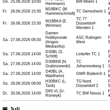
Do.
25.06.2026
10:00
BW Moers 1
Hemmann)
M18BKC (M.
Fr.
26.06.2026
15:30
TC Gerresheim 1
Hammerschmidt)
TC 77
W18BKA (E.
Fr.
26.06.2026
15:30
Düsseldorf-
Wimmer)
Wersten 1
Damen
Hobbyrunde
ASC Ratingen
Sa.
27.06.2026
09:30
(Angos-
West
Mediavilla)
D30BL (S.
Sa.
27.06.2026
14:00
Lintorfer TC 1
Schlitt)
D30BKB (N.
TC
Sa.
27.06.2026
14:00
Grabiszewski)
Johannesberg 1
D40BL (A.
Sa.
27.06.2026
14:00
GWR Büderich 1
Waldheim)
H30BKC (L.
TG Nord
So.
28.06.2026
09:00
Tank)
Düsseldorf 2
D65 VL (U.
Di.
30.06.2026
14:00
TC BW Neuss 1
Romeyk)
📅 Juli