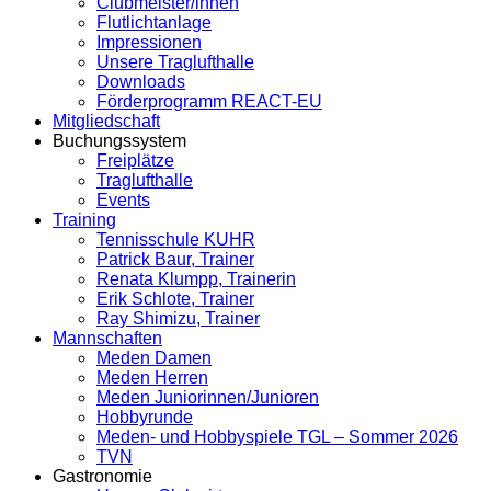
Clubmeister/innen
Flutlichtanlage
Impressionen
Unsere Traglufthalle
Downloads
Förderprogramm REACT-EU
Mitgliedschaft
Buchungssystem
Freiplätze
Traglufthalle
Events
Training
Tennisschule KUHR
Patrick Baur, Trainer
Renata Klumpp, Trainerin
Erik Schlote, Trainer
Ray Shimizu, Trainer
Mannschaften
Meden Damen
Meden Herren
Meden Juniorinnen/Junioren
Hobbyrunde
Meden- und Hobbyspiele TGL – Sommer 2026
TVN
Gastronomie