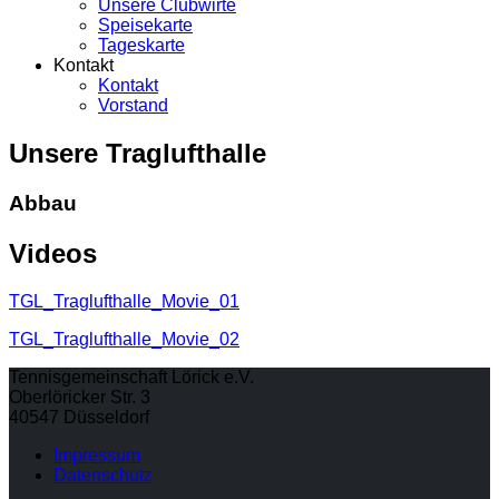
Unsere Clubwirte
Speisekarte
Tageskarte
Kontakt
Kontakt
Vorstand
Unsere Traglufthalle
Abbau
Videos
TGL_Traglufthalle_Movie_01
TGL_Traglufthalle_Movie_02
Tennisgemeinschaft Lörick e.V.
Oberlöricker Str. 3
40547 Düsseldorf
Impressum
Datenschutz