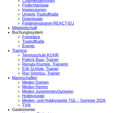
Clubmeister/innen
Flutlichtanlage
Impressionen
Unsere Traglufthalle
Downloads
Förderprogramm REACT-EU
Mitgliedschaft
Buchungssystem
Freiplätze
Traglufthalle
Events
Training
Tennisschule KUHR
Patrick Baur, Trainer
Renata Klumpp, Trainerin
Erik Schlote, Trainer
Ray Shimizu, Trainer
Mannschaften
Meden Damen
Meden Herren
Meden Juniorinnen/Junioren
Hobbyrunde
Meden- und Hobbyspiele TGL – Sommer 2026
TVN
Gastronomie