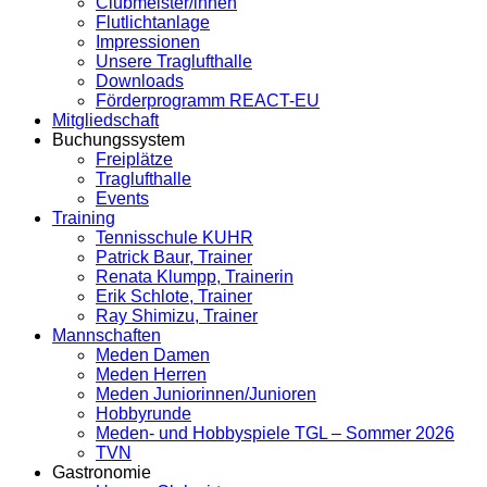
Clubmeister/innen
Flutlichtanlage
Impressionen
Unsere Traglufthalle
Downloads
Förderprogramm REACT-EU
Mitgliedschaft
Buchungssystem
Freiplätze
Traglufthalle
Events
Training
Tennisschule KUHR
Patrick Baur, Trainer
Renata Klumpp, Trainerin
Erik Schlote, Trainer
Ray Shimizu, Trainer
Mannschaften
Meden Damen
Meden Herren
Meden Juniorinnen/Junioren
Hobbyrunde
Meden- und Hobbyspiele TGL – Sommer 2026
TVN
Gastronomie