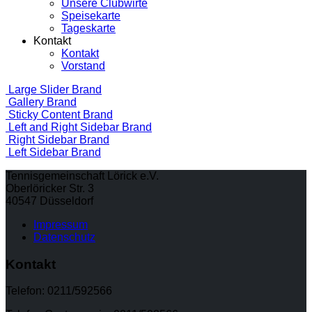
Unsere Clubwirte
Speisekarte
Tageskarte
Kontakt
Kontakt
Vorstand
Large Slider
Brand
Gallery
Brand
Sticky Content
Brand
Left and Right Sidebar
Brand
Right Sidebar
Brand
Left Sidebar
Brand
Tennisgemeinschaft Lörick e.V.
Oberlöricker Str. 3
40547 Düsseldorf
Impressum
Datenschutz
Kontakt
Telefon: 0211/592566