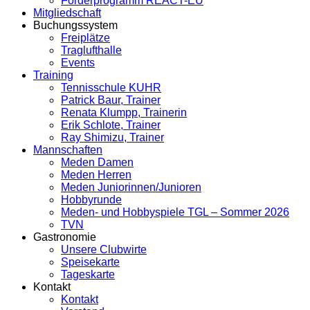
Förderprogramm REACT-EU
Mitgliedschaft
Buchungssystem
Freiplätze
Traglufthalle
Events
Training
Tennisschule KUHR
Patrick Baur, Trainer
Renata Klumpp, Trainerin
Erik Schlote, Trainer
Ray Shimizu, Trainer
Mannschaften
Meden Damen
Meden Herren
Meden Juniorinnen/Junioren
Hobbyrunde
Meden- und Hobbyspiele TGL – Sommer 2026
TVN
Gastronomie
Unsere Clubwirte
Speisekarte
Tageskarte
Kontakt
Kontakt