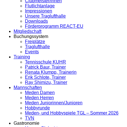
Clubmeister/innen
Flutlichtanlage
Impressionen
Unsere Traglufthalle
Downloads
Förderprogramm REACT-EU
Mitgliedschaft
Buchungssystem
Freiplätze
Traglufthalle
Events
Training
Tennisschule KUHR
Patrick Baur, Trainer
Renata Klumpp, Trainerin
Erik Schlote, Trainer
Ray Shimizu, Trainer
Mannschaften
Meden Damen
Meden Herren
Meden Juniorinnen/Junioren
Hobbyrunde
Meden- und Hobbyspiele TGL – Sommer 2026
TVN
Gastronomie