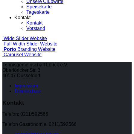
Unsere Clubwirte
Speisekarte
Tageskarte
Kontakt
Kontakt
Vorstand
Wide Slider
Website
Full Width Slider
Website
Porto
Branding
Website
Carousel
Website
Tennisgemeinschaft Lörick e.V.
Oberlöricker Str. 3
40547 Düsseldorf
Impressum
Datenschutz
Kontakt
Telefon: 0211/592566
Telefon Gastronomie: 0211/592566