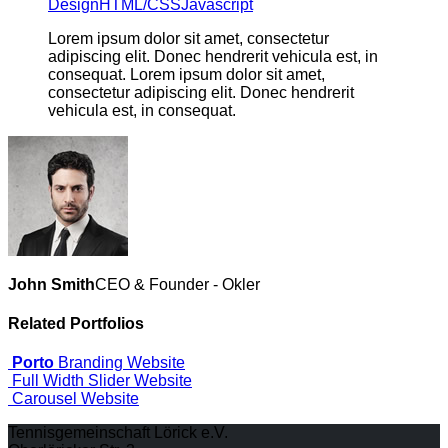
Design
HTML/CSS
Javascript
Lorem ipsum dolor sit amet, consectetur
adipiscing elit. Donec hendrerit vehicula est, in
consequat. Lorem ipsum dolor sit amet,
consectetur adipiscing elit. Donec hendrerit
vehicula est, in consequat.
John Smith
CEO & Founder - Okler
Related
Portfolios
Porto
Branding
Website
Full Width Slider
Website
Carousel
Website
Tennisgemeinschaft Lörick e.V.