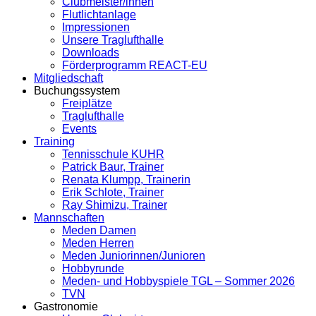
Clubmeister/innen
Flutlichtanlage
Impressionen
Unsere Traglufthalle
Downloads
Förderprogramm REACT-EU
Mitgliedschaft
Buchungssystem
Freiplätze
Traglufthalle
Events
Training
Tennisschule KUHR
Patrick Baur, Trainer
Renata Klumpp, Trainerin
Erik Schlote, Trainer
Ray Shimizu, Trainer
Mannschaften
Meden Damen
Meden Herren
Meden Juniorinnen/Junioren
Hobbyrunde
Meden- und Hobbyspiele TGL – Sommer 2026
TVN
Gastronomie