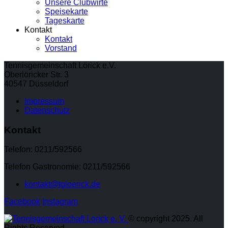
Unsere Clubwirte
Speisekarte
Tageskarte
Kontakt
Kontakt
Vorstand
Tennisgemeinschaft Lörick e.V.
Oberlöricker Str. 3
40547 Düsseldorf
Impressum
Datenschutz
Kontakt
Telefon: 0211/592566
Telefon Gastronomie: 0211/592566
kontakt@tgloerick.de
Facebook
Instagram
© copyright 2025. All
Rights Reserved.