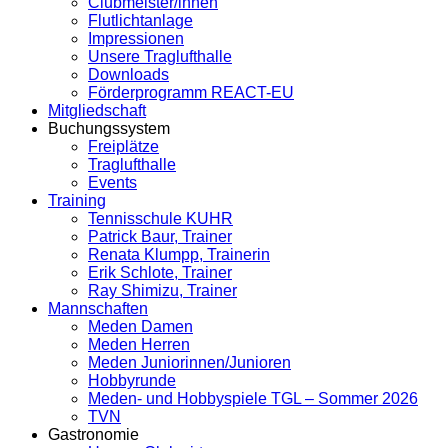
Clubmeister/innen
Flutlichtanlage
Impressionen
Unsere Traglufthalle
Downloads
Förderprogramm REACT-EU
Mitgliedschaft
Buchungssystem
Freiplätze
Traglufthalle
Events
Training
Tennisschule KUHR
Patrick Baur, Trainer
Renata Klumpp, Trainerin
Erik Schlote, Trainer
Ray Shimizu, Trainer
Mannschaften
Meden Damen
Meden Herren
Meden Juniorinnen/Junioren
Hobbyrunde
Meden- und Hobbyspiele TGL – Sommer 2026
TVN
Gastronomie