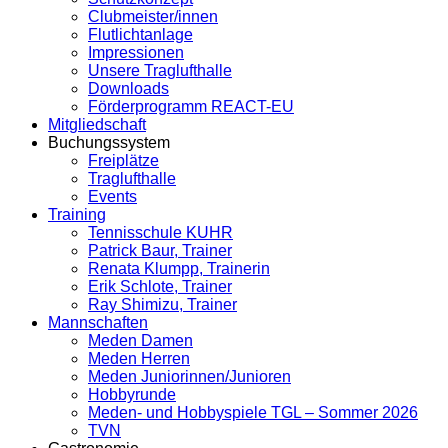
Clubmeister/innen
Flutlichtanlage
Impressionen
Unsere Traglufthalle
Downloads
Förderprogramm REACT-EU
Mitgliedschaft
Buchungssystem
Freiplätze
Traglufthalle
Events
Training
Tennisschule KUHR
Patrick Baur, Trainer
Renata Klumpp, Trainerin
Erik Schlote, Trainer
Ray Shimizu, Trainer
Mannschaften
Meden Damen
Meden Herren
Meden Juniorinnen/Junioren
Hobbyrunde
Meden- und Hobbyspiele TGL – Sommer 2026
TVN