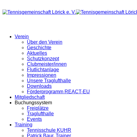
Verein
Über den Verein
Geschichte
Aktuelles
Schutzkonzept
Clubmeister/innen
Flutlichtanlage
Impressionen
Unsere Traglufthalle
Downloads
Förderprogramm REACT-EU
Mitgliedschaft
Buchungssystem
Freiplätze
Traglufthalle
Events
Training
Tennisschule KUHR
Patrick Baur, Trainer