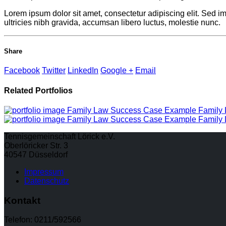
Lorem ipsum dolor sit amet, consectetur adipiscing elit. Sed im
ultricies nibh gravida, accumsan libero luctus, molestie nunc.
Share
Facebook
Twitter
LinkedIn
Google +
Email
Related
Portfolios
Family Law Success Case Example
Family
Family Law Success Case Example
Family
Tennisgemeinschaft Lörick e.V.
Oberlöricker Str. 3
40547 Düsseldorf
Impressum
Datenschutz
Kontakt
Telefon: 0211/592566