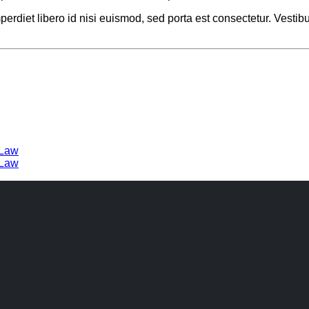
perdiet libero id nisi euismod, sed porta est consectetur. Vesti
 Law
 Law