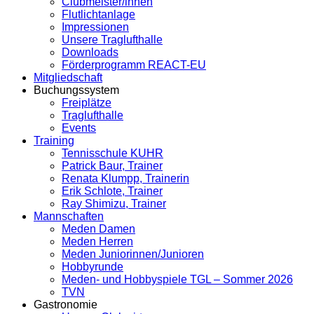
Clubmeister/innen
Flutlichtanlage
Impressionen
Unsere Traglufthalle
Downloads
Förderprogramm REACT-EU
Mitgliedschaft
Buchungssystem
Freiplätze
Traglufthalle
Events
Training
Tennisschule KUHR
Patrick Baur, Trainer
Renata Klumpp, Trainerin
Erik Schlote, Trainer
Ray Shimizu, Trainer
Mannschaften
Meden Damen
Meden Herren
Meden Juniorinnen/Junioren
Hobbyrunde
Meden- und Hobbyspiele TGL – Sommer 2026
TVN
Gastronomie