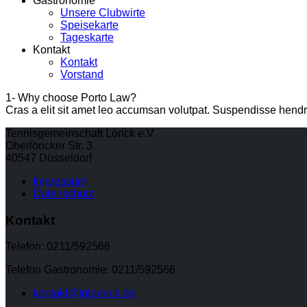
Gastronomie
Unsere Clubwirte
Speisekarte
Tageskarte
Kontakt
Kontakt
Vorstand
1- Why choose Porto Law?
Cras a elit sit amet leo accumsan volutpat. Suspendisse hendrerit 
Tennisgemeinschaft Lörick e.V.
Oberlöricker Str. 3
40547 Düsseldorf
Impressum
Datenschutz
Kontakt
Telefon: 0211/592566
Telefon Gastronomie: 0211/592566
kontakt@tgloerick.de