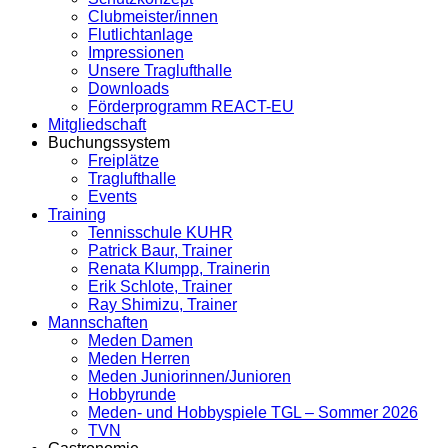
Clubmeister/innen
Flutlichtanlage
Impressionen
Unsere Traglufthalle
Downloads
Förderprogramm REACT-EU
Mitgliedschaft
Buchungssystem
Freiplätze
Traglufthalle
Events
Training
Tennisschule KUHR
Patrick Baur, Trainer
Renata Klumpp, Trainerin
Erik Schlote, Trainer
Ray Shimizu, Trainer
Mannschaften
Meden Damen
Meden Herren
Meden Juniorinnen/Junioren
Hobbyrunde
Meden- und Hobbyspiele TGL – Sommer 2026
TVN