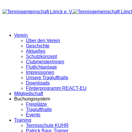
Verein
Über den Verein
Geschichte
Aktuelles
Schutzkonzept
Clubmeister/innen
Flutlichtanlage
Impressionen
Unsere Traglufthalle
Downloads
Förderprogramm REACT-EU
Mitgliedschaft
Buchungssystem
Freiplätze
Traglufthalle
Events
Training
Tennisschule KUHR
Patrick Baur, Trainer