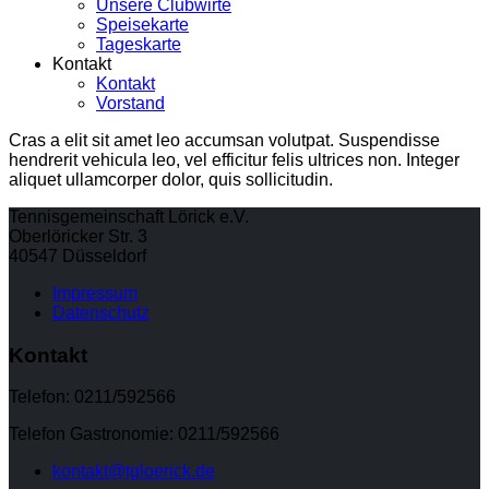
Unsere Clubwirte
Speisekarte
Tageskarte
Kontakt
Kontakt
Vorstand
Cras a elit sit amet leo accumsan volutpat. Suspendisse
hendrerit vehicula leo, vel efficitur felis ultrices non. Integer
aliquet ullamcorper dolor, quis sollicitudin.
Tennisgemeinschaft Lörick e.V.
Oberlöricker Str. 3
40547 Düsseldorf
Impressum
Datenschutz
Kontakt
Telefon: 0211/592566
Telefon Gastronomie: 0211/592566
kontakt@tgloerick.de