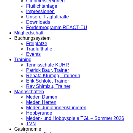
Clubmeister/innen
Flutlichtanlage
Impressionen
Unsere Traglufthalle
Downloads
Förderprogramm REACT-EU
Mitgliedschaft
Buchungssystem
Freiplätze
Traglufthalle
Events
Training
Tennisschule KUHR
Patrick Baur, Trainer
Renata Klumpp, Trainerin
Erik Schlote, Trainer
Ray Shimizu, Trainer
Mannschaften
Meden Damen
Meden Herren
Meden Juniorinnen/Junioren
Hobbyrunde
Meden- und Hobbyspiele TGL – Sommer 2026
TVN
Gastronomie