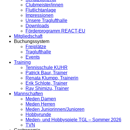
Clubmeister/innen
Flutlichtanlage
Impressionen
Unsere Traglufthalle
Downloads
Förderprogramm REACT-EU
Mitgliedschaft
Buchungssystem
Freiplätze
Traglufthalle
Events
Training
Tennisschule KUHR
Patrick Baur, Trainer
Renata Klumpp, Trainerin
Erik Schlote, Trainer
Ray Shimizu, Trainer
Mannschaften
Meden Damen
Meden Herren
Meden Juniorinnen/Junioren
Hobbyrunde
Meden- und Hobbyspiele TGL – Sommer 2026
TVN