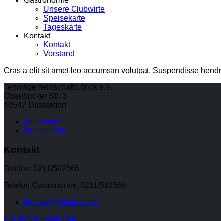
Gastronomie
Unsere Clubwirte
Speisekarte
Tageskarte
Kontakt
Kontakt
Vorstand
Cras a elit sit amet leo accumsan volutpat. Suspendisse hendrerit 
Tennisgemeinschaft Lörick e.V.
Oberlöricker Str. 3
40547 Düsseldorf
Impressum
Datenschutz
Kontakt
Telefon: 0211/592566
Telefon Gastronomie: 0211/592566
kontakt@tgloerick.de
Facebook
Instagram