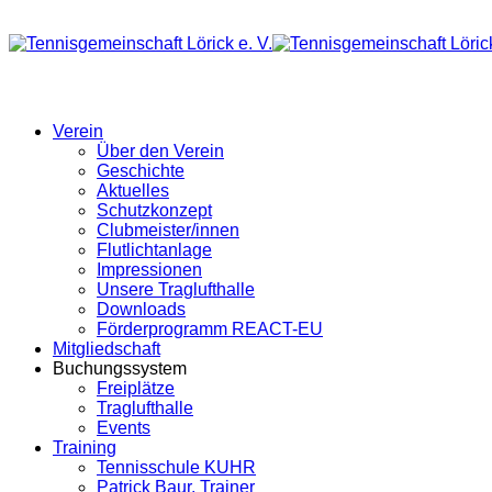
Verein
Über den Verein
Geschichte
Aktuelles
Schutzkonzept
Clubmeister/innen
Flutlichtanlage
Impressionen
Unsere Traglufthalle
Downloads
Förderprogramm REACT-EU
Mitgliedschaft
Buchungssystem
Freiplätze
Traglufthalle
Events
Training
Tennisschule KUHR
Patrick Baur, Trainer