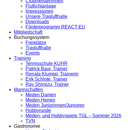
Clubmeister/innen
Flutlichtanlage
Impressionen
Unsere Traglufthalle
Downloads
Förderprogramm REACT-EU
Mitgliedschaft
Buchungssystem
Freiplätze
Traglufthalle
Events
Training
Tennisschule KUHR
Patrick Baur, Trainer
Renata Klumpp, Trainerin
Erik Schlote, Trainer
Ray Shimizu, Trainer
Mannschaften
Meden Damen
Meden Herren
Meden Juniorinnen/Junioren
Hobbyrunde
Meden- und Hobbyspiele TGL – Sommer 2026
TVN
Gastronomie