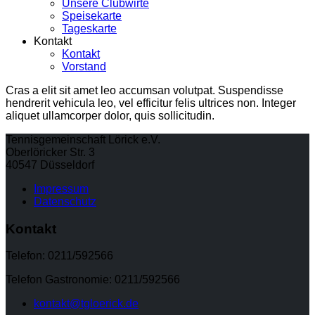
Unsere Clubwirte
Speisekarte
Tageskarte
Kontakt
Kontakt
Vorstand
Cras a elit sit amet leo accumsan volutpat. Suspendisse
hendrerit vehicula leo, vel efficitur felis ultrices non. Integer
aliquet ullamcorper dolor, quis sollicitudin.
Tennisgemeinschaft Lörick e.V.
Oberlöricker Str. 3
40547 Düsseldorf
Impressum
Datenschutz
Kontakt
Telefon: 0211/592566
Telefon Gastronomie: 0211/592566
kontakt@tgloerick.de