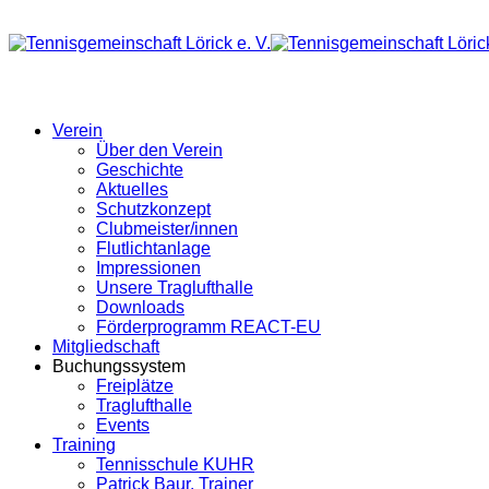
Verein
Über den Verein
Geschichte
Aktuelles
Schutzkonzept
Clubmeister/innen
Flutlichtanlage
Impressionen
Unsere Traglufthalle
Downloads
Förderprogramm REACT-EU
Mitgliedschaft
Buchungssystem
Freiplätze
Traglufthalle
Events
Training
Tennisschule KUHR
Patrick Baur, Trainer