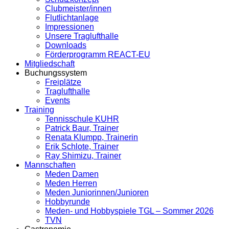
Clubmeister/innen
Flutlichtanlage
Impressionen
Unsere Traglufthalle
Downloads
Förderprogramm REACT-EU
Mitgliedschaft
Buchungssystem
Freiplätze
Traglufthalle
Events
Training
Tennisschule KUHR
Patrick Baur, Trainer
Renata Klumpp, Trainerin
Erik Schlote, Trainer
Ray Shimizu, Trainer
Mannschaften
Meden Damen
Meden Herren
Meden Juniorinnen/Junioren
Hobbyrunde
Meden- und Hobbyspiele TGL – Sommer 2026
TVN