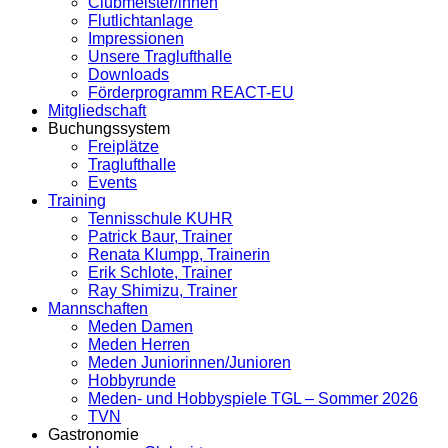
Clubmeister/innen
Flutlichtanlage
Impressionen
Unsere Traglufthalle
Downloads
Förderprogramm REACT-EU
Mitgliedschaft
Buchungssystem
Freiplätze
Traglufthalle
Events
Training
Tennisschule KUHR
Patrick Baur, Trainer
Renata Klumpp, Trainerin
Erik Schlote, Trainer
Ray Shimizu, Trainer
Mannschaften
Meden Damen
Meden Herren
Meden Juniorinnen/Junioren
Hobbyrunde
Meden- und Hobbyspiele TGL – Sommer 2026
TVN
Gastronomie