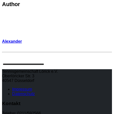
Author
Alexander
Tennisgemeinschaft Lörick e.V.
Oberlöricker Str. 3
40547 Düsseldorf
Impressum
Datenschutz
Kontakt
Telefon: 0211/592566