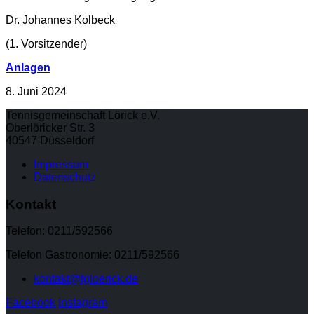
Dr. Johannes Kolbeck
(1. Vorsitzender)
Anlagen
8. Juni 2024
Tennisgemeinschaft Lörick e.V.
Oberlöricker Str. 3
40547 Düsseldorf
Impressum
Datenschutz
Kontakt
Telefon: 0211/592566
Telefon Gastronomie: 0211/592566
kontakt@tgloerick.de
Facebook
Instagram