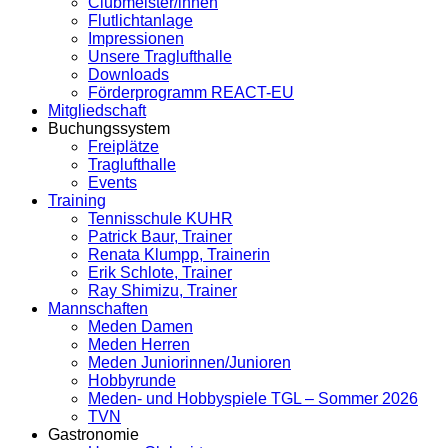
Clubmeister/innen
Flutlichtanlage
Impressionen
Unsere Traglufthalle
Downloads
Förderprogramm REACT-EU
Mitgliedschaft
Buchungssystem
Freiplätze
Traglufthalle
Events
Training
Tennisschule KUHR
Patrick Baur, Trainer
Renata Klumpp, Trainerin
Erik Schlote, Trainer
Ray Shimizu, Trainer
Mannschaften
Meden Damen
Meden Herren
Meden Juniorinnen/Junioren
Hobbyrunde
Meden- und Hobbyspiele TGL – Sommer 2026
TVN
Gastronomie