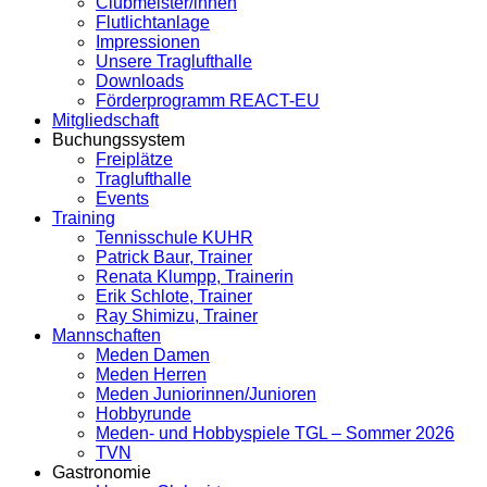
Clubmeister/innen
Flutlichtanlage
Impressionen
Unsere Traglufthalle
Downloads
Förderprogramm REACT-EU
Mitgliedschaft
Buchungssystem
Freiplätze
Traglufthalle
Events
Training
Tennisschule KUHR
Patrick Baur, Trainer
Renata Klumpp, Trainerin
Erik Schlote, Trainer
Ray Shimizu, Trainer
Mannschaften
Meden Damen
Meden Herren
Meden Juniorinnen/Junioren
Hobbyrunde
Meden- und Hobbyspiele TGL – Sommer 2026
TVN
Gastronomie