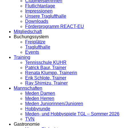
Clubmeister/innen
Flutlichtanlage
Impressionen
Unsere Traglufthalle
Downloads
Förderprogramm REACT-EU
Mitgliedschaft
Buchungssystem
Freiplätze
Traglufthalle
Events
Training
Tennisschule KUHR
Patrick Baur, Trainer
Renata Klumpp, Trainerin
Erik Schlote, Trainer
Ray Shimizu, Trainer
Mannschaften
Meden Damen
Meden Herren
Meden Juniorinnen/Junioren
Hobbyrunde
Meden- und Hobbyspiele TGL – Sommer 2026
TVN
Gastronomie